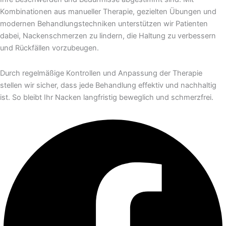
Kombinationen aus manueller Therapie, gezielten Übungen und
modernen Behandlungstechniken unterstützen wir Patienten
dabei, Nackenschmerzen zu lindern, die Haltung zu verbessern
und Rückfällen vorzubeugen.
Durch regelmäßige Kontrollen und Anpassung der Therapie
stellen wir sicher, dass jede Behandlung effektiv und nachhaltig
ist. So bleibt Ihr Nacken langfristig beweglich und schmerzfrei.