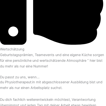
Wertschätzung
Geburtstagsprämien, Teamevents und eine eigene Küche sorgen
für eine persönliche und wertschätzende Atmosphäre “ hier bist
du mehr als nur eine Nummer!
Du passt zu uns, wenn...
du Physiotherapeut:in mit abgeschlossener Ausbildung bist und
mehr als nur einen Arbeitsplatz suchst.
Du dich fachlich weiterentwickeln möchtest, Verantwortung
übernimmst und jeden Tag mit deiner Arbeit etwas bewirken