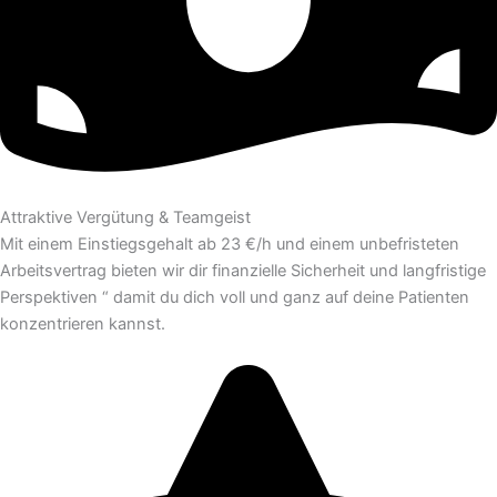
Attraktive Vergütung & Teamgeist
Mit einem Einstiegsgehalt ab 23 €/h und einem unbefristeten
Arbeitsvertrag bieten wir dir finanzielle Sicherheit und langfristige
Perspektiven “ damit du dich voll und ganz auf deine Patienten
konzentrieren kannst.